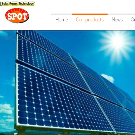
Home
Our products
News
O