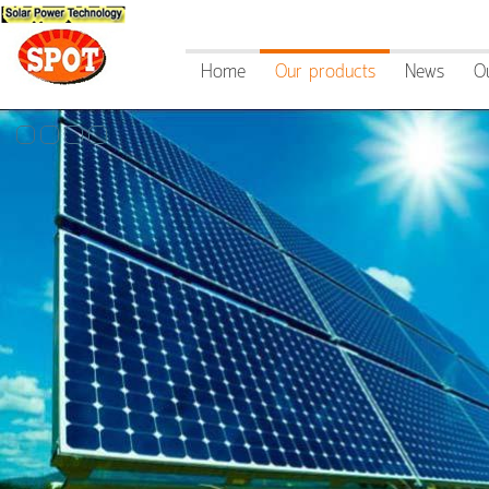
Home
Our products
News
O