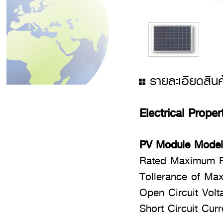
รายละเอียดสินค
Electrical Prope
PV Mod
Rated Maxi
Tollerance 
Open Circ
Short Circu