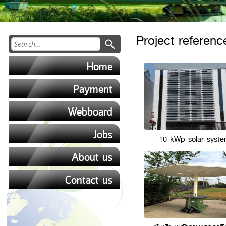
Project referenc
Home
Payment
Webboard
Jobs
10 kWp solar syst
About us
Contact us