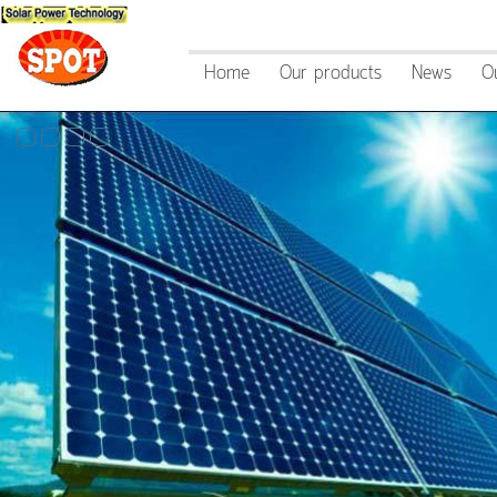
Home
Our products
News
O